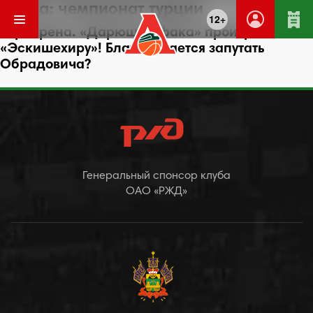
Метка:
чемпионат турции
12+
Евроарена. «Дарюшшафака» проигрывает
«Эскишехиру»! Блатт пытается запутать
Обрадовича?
Генеральный спонсор клуба
ОАО «РЖД»