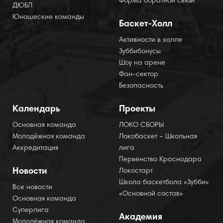
Форма обратной связи
ДЮБЛ
Юношеские команды
Баскет-Холл
Активности в холле
Зуббибонусы
Шоу на арене
Фан-сектор
Безопасность
Календарь
Проекты
Основная команда
ЛОКО СБОРЫ
Молодёжная команда
Локобаскет – Школьная
Аккредитация
лига
Первенство Краснодара
Новости
Локостарт
Школа баскетбола «Зубби»
Все новости
«Основной состав»
Основная команда
Суперлига
Академия
Молодёжная команда