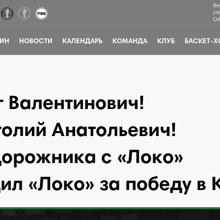
Ге
сп
ОА
ЗИН
НОВОСТИ
КАЛЕНДАРЬ
КОМАНДА
КЛУБ
БАСКЕТ-Х
 Валентинович!
олий Анатольевич!
орожника с «Локо»
ил «Локо» за победу в 