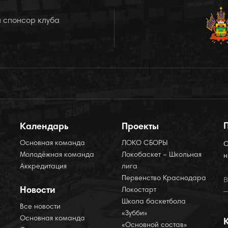
 спонсор клуба
Календарь
Проекты
Основная команда
ЛОКО СБОРЫ
О
Молодёжная команда
Локобаскет – Школьная
н
Аккредитация
лига
Первенство Краснодара
Новости
Локостарт
Школа баскетбола
Все новости
«Зубби»
Основная команда
«Основной состав»