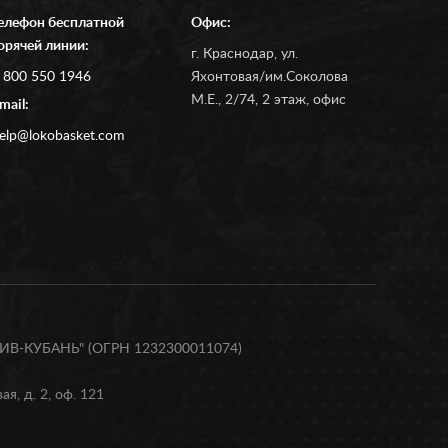
елефон бесплатной
Офис:
орячей линии:
г. Краснодар, ул.
 800 550 1946
Яхонтовая/им.Соколова
М.Е., 2/74, 2 этаж, офис
mail:
elp@lokobasket.com
В-КУБАНЬ" (ОГРН 1232300011074)
я, д. 2, оф. 121