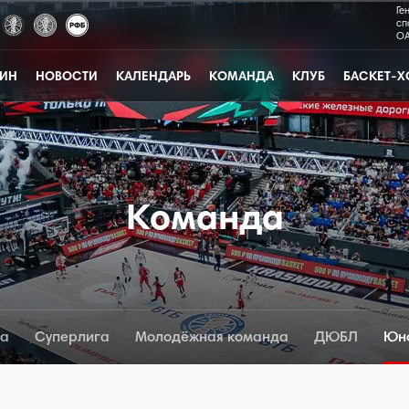
Ге
сп
ОА
ЗИН
НОВОСТИ
КАЛЕНДАРЬ
КОМАНДА
КЛУБ
БАСКЕТ-Х
Команда
да
Суперлига
Молодёжная команда
ДЮБЛ
Юн