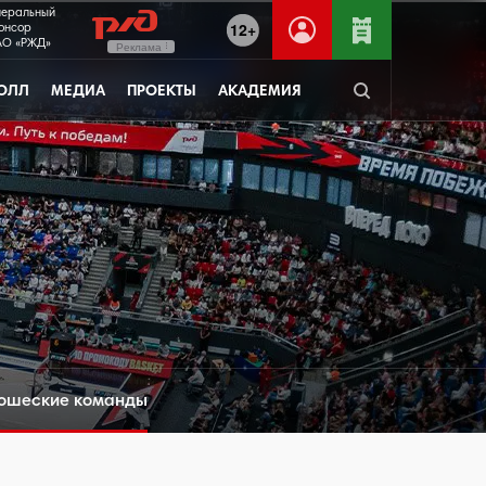
неральный
12+
онсор
О «РЖД»
Реклама
ОЛЛ
МЕДИА
ПРОЕКТЫ
АКАДЕМИЯ
ошеские команды