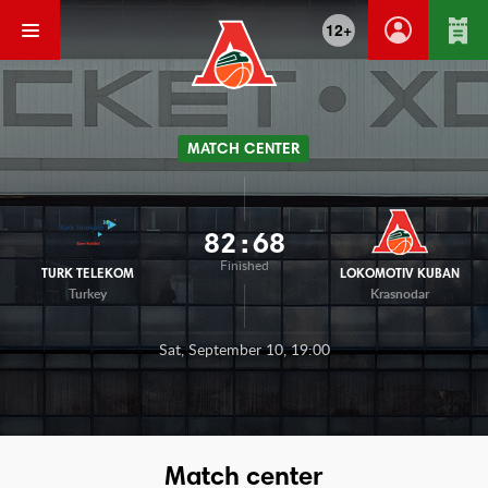
12+
MATCH CENTER
82
:
68
Finished
TURK TELEKOM
LOKOMOTIV KUBAN
Turkey
Krasnodar
Sat, September 10, 19:00
Match center