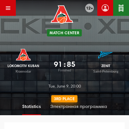
12+
MATCH CENTER
91
:
85
LOKOMOTIV KUBAN
ZENIT
Finished
Krasnodar
Saint-Petersburg
Tue, June 9, 20:00
3RD PLACE
Statistics
Электронная программка