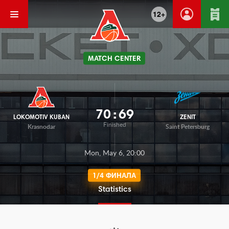
12+
MATCH CENTER
70
:
69
LOKOMOTIV KUBAN
ZENIT
Finished
Krasnodar
Saint Petersburg
Mon, May 6, 20:00
1/4 ФИНАЛА
Statistics