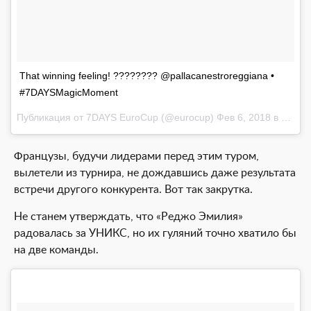
That winning feeling! ???????? @pallacanestroreggiana •
#7DAYSMagicMoment
Публикация от
7DAYS EuroCup
(@eurocup)
Фев 6, 2018 в 1:41 PST
Французы, будучи лидерами перед этим туром,
вылетели из турнира, не дождавшись даже результата
встречи другого конкурента. Вот так закрутка.
Не станем утверждать, что «Реджо Эмилия»
радовалась за УНИКС, но их гуляний точно хватило бы
на две команды.