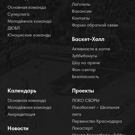
Логотипы
Основная команда
Вакансии
Суперлига
Контакты
Молодёжная команда
Форма обратной связи
ДЮБЛ
Юношеские команды
Баскет-Холл
Активности в холле
Зуббибонусы
Шоу на арене
Фан-сектор
Безопасность
Календарь
Проекты
Основная команда
ЛОКО СБОРЫ
Молодёжная команда
Локобаскет – Школьная
Аккредитация
лига
Первенство Краснодара
Новости
Локостарт