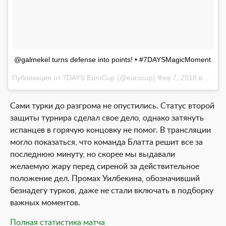
@galmekel turns defense into points! • #7DAYSMagicMoment
Публикация от
7DAYS EuroCup
(@eurocup)
Фев 7, 2018 в 1:24 PST
Сами турки до разгрома не опустились. Статус второй
защиты турнира сделал свое дело, однако затянуть
испанцев в горячую концовку не помог. В трансляции
могло показаться, что команда Блатта решит все за
последнюю минуту, но скорее мы выдавали
желаемую жару перед сиреной за действительное
положение дел. Промах Уилбекина, обозначивший
безнадегу турков, даже не стали включать в подборку
важных моментов.
Полная статистика матча