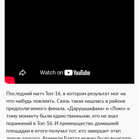
Последний матч Топ-16, в котором результат мог на
что-нибудь повлиять. Связь такая нашлась в районе
предполагаемого финала. «Дарушшафака» и «Локо» к
тому моменту были единственными, кто не знал
поражений в Топ-16. И преимущество домашней
площадки в итоге получал тот, кто завершит этап
лучше другого. Команде Блатта нужно было выиграть