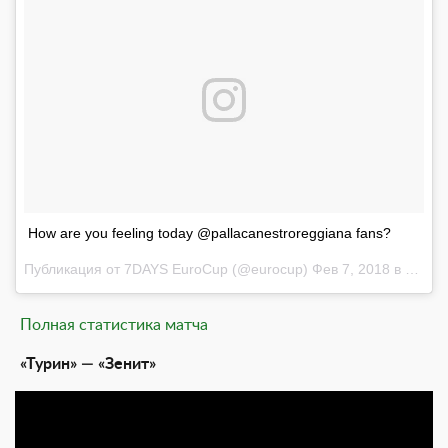
How are you feeling today @pallacanestroreggiana fans?
Публикация от
7DAYS EuroCup
(@eurocup)
Фев 7, 2018 в 4:12 PST
Полная статистика матча
«Турин» — «Зенит»