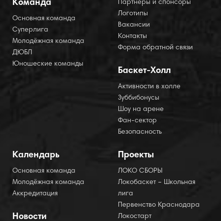
Команда
Партнеры и спонсоры
Логотипы
Основная команда
Вакансии
Суперлига
Контакты
Молодёжная команда
Форма обратной связи
ДЮБЛ
Юношеские команды
Баскет-Холл
Активности в холле
Зуббибонусы
Шоу на арене
Фан-сектор
Безопасность
Календарь
Проекты
Основная команда
ЛОКО СБОРЫ
Молодёжная команда
Локобаскет – Школьная
Аккредитация
лига
Первенство Краснодара
Новости
Локостарт