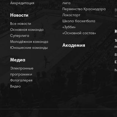
Аккредитация
лига
Первенство Краснодара
Новости
Локостарт
Школа баскетбола
Все новости
«Зубби»
Основная команда
«Основной состав»
Суперлига
Т
Молодёжная команда
Академия
г
Юношеские команды
8
Медиа
E
Электронные
h
программки
Фотогалерея
Видео