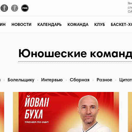
Ге
сп
ОА
ЗИН
НОВОСТИ
КАЛЕНДАРЬ
КОМАНДА
КЛУБ
БАСКЕТ-Х
Юношеские коман
ы
Болельщику
Интервью
Сборная
Разное
Цита