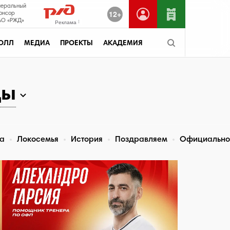
неральный
12+
онсор
О «РЖД»
Реклама
ОЛЛ
МЕДИА
ПРОЕКТЫ
АКАДЕМИЯ
ды
та
Локосемья
История
Поздравляем
Официально