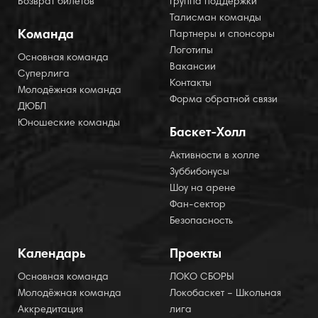
Возврат билетов
Группа поддержки
Талисман команды
Команда
Партнеры и спонсоры
Логотипы
Основная команда
Вакансии
Суперлига
Контакты
Молодёжная команда
Форма обратной связи
ДЮБЛ
Юношеские команды
Баскет-Холл
Активности в холле
Зуббибонусы
Шоу на арене
Фан-сектор
Безопасность
Календарь
Проекты
Основная команда
ЛОКО СБОРЫ
Молодёжная команда
Локобаскет – Школьная
Аккредитация
лига