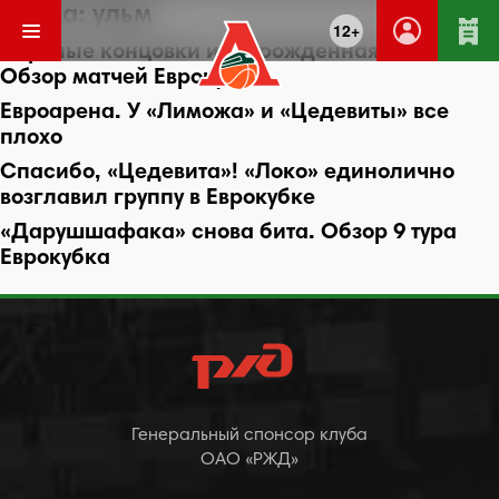
Метка:
ульм
12+
Нервные концовки и возрожденная «Гдыня».
Обзор матчей Еврокубка
Евроарена. У «Лиможа» и «Цедевиты» все
плохо
Спасибо, «Цедевита»! «Локо» единолично
возглавил группу в Еврокубке
«Дарушшафака» снова бита. Обзор 9 тура
Еврокубка
Генеральный спонсор клуба
ОАО «РЖД»