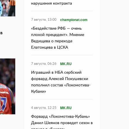
нарушения контракта
championat.com
7 августа, 13:00
«Бездействие РФБ — очень
 в
плохой прецедент». Мнение
Ведищева о переходе
Елатонцева в ЦСКА
MK.RU
7 августа, 06:26
Игравший в НБА сербский
форвард Алексей Покушевски
пополнил состав «Локомотива-
Кубани»
MK.RU
4 августа, 12:25
Форвард «Локомотива-Кубань»
Данил Шеянов проведет сезон в