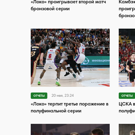
«Локо» проигрывает второй матч
Камбэк
бронзовой серии
проигр
бронзо
20 мая, 23:24
ОТЧЕТЫ
ОТЧЕТЫ
«Локо» терпит третье поражение в
ЦСКА в
полуфинальной серии
полуфи