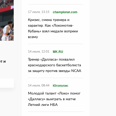
championat.com
17 июля, 13:15
Кризис, смена тренера и
характер. Как «Локомотив-
Кубань» взял медали вопреки
всему
MK.RU
14 июля, 12:01
Тренер «Далласа» похвалил
т и
краснодарского баскетболиста
за защиту против звезды NCAA
Югополис
14 июля, 08:44
Молодой талант «Локо» помог
«Далласу» выиграть в матче
Летней лиги НБА