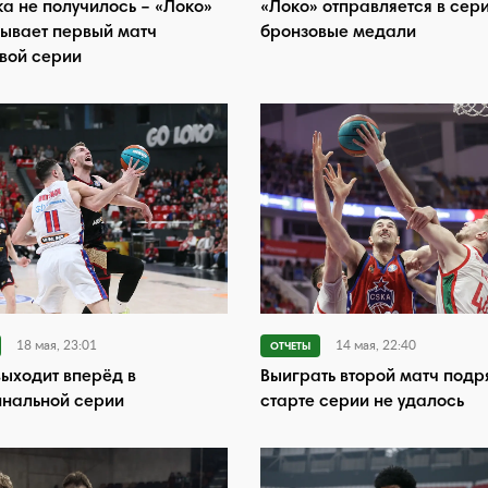
а не получилось – «Локо»
«Локо» отправляется в сер
ывает первый матч
бронзовые медали
вой серии
18 мая, 23:01
14 мая, 22:40
ОТЧЕТЫ
ыходит вперёд в
Выиграть второй матч подр
нальной серии
старте серии не удалось