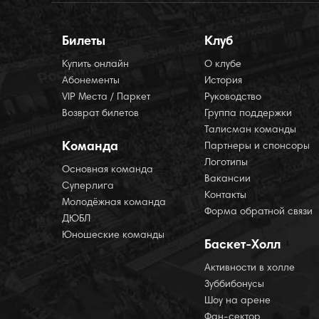
Билеты
Клуб
Купить онлайн
О клубе
Абонементы
История
VIP Места / Паркет
Руководство
Возврат билетов
Группа поддержки
Талисман команды
Команда
Партнеры и спонсоры
Логотипы
Основная команда
Вакансии
Суперлига
Контакты
Молодёжная команда
Форма обратной связи
ДЮБЛ
Юношеские команды
Баскет-Холл
Активности в холле
Зуббибонусы
Шоу на арене
Фан-сектор