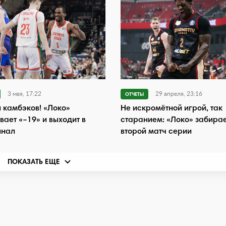
3 мая, 17:22
29 апреля, 23:16
ОТЧЕТЫ
 камбэков! «Локо»
Не искромётной игрой, так
вает «–19» и выходит в
старанием: «Локо» забирае
инал
второй матч серии
ПОКАЗАТЬ ЕЩЕ