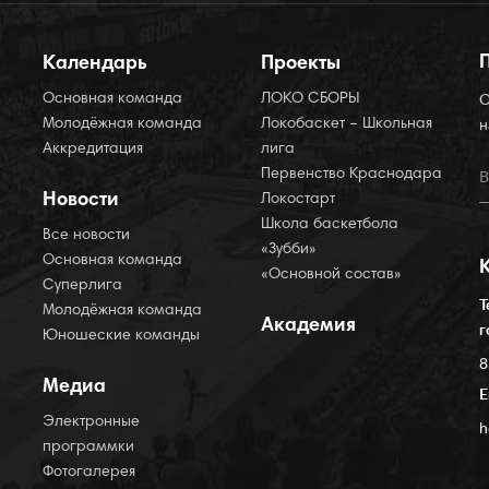
Календарь
Проекты
Основная команда
ЛОКО СБОРЫ
О
Молодёжная команда
Локобаскет – Школьная
н
Аккредитация
лига
Первенство Краснодара
Новости
Локостарт
Школа баскетбола
Все новости
«Зубби»
Основная команда
«Основной состав»
Суперлига
Т
Молодёжная команда
Академия
г
Юношеские команды
8
Медиа
E
Электронные
h
программки
Фотогалерея