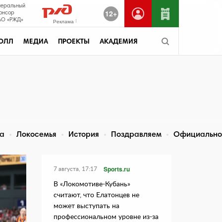
неральный
12+
онсор
О «РЖД»
Реклама
ОЛЛ
МЕДИА
ПРОЕКТЫ
АКАДЕМИЯ
та
Локосемья
История
Поздравляем
Официально
Sports.ru
7 августа, 17:17
В «Локомотиве-Кубань»
считают, что Елатонцев не
может выступать на
профессиональном уровне из-за