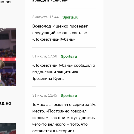
аренде в «Енисее»
ию за
Sports.ru
3 августа, 15:44
Всеволод Ищенко проведет
следующий сезон в составе
«Локомотива-Кубань»
Sports.ru
31 июля, 17:50
«Локомотив-Кубань» сообщил о
подписании защитника
Тревелина Куина
Sports.ru
31 июля, 11:45
яд на
Томислав Томович о серии за 3-е
место: «Постоянно говорил
игрокам, как они могут достичь
чего-то великого – того, что
останется в истории»