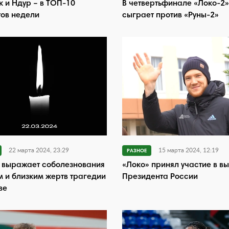
 и Ндур – в ТОП-10
В четвертьфинале «Локо-2»
ов недели
сыграет против «Руны-2»
22 марта 2024, 23:29
15 марта 2024, 12:19
РАЗНОЕ
 выражает соболезнования
«Локо» принял участие в в
 и близким жертв трагедии
Президента России
ве