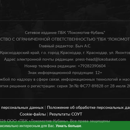
Сетевое издание ПБК "Локомотив-Кубань"
БЩЕСТВО С ОГРАНИЧЕННОЙ ОТВЕТСТВЕННОСТЬЮ "ПБК "ЛОКОМОТИ
Главный редактор: Быч А.С.
Краснодарский край, г.о. город Краснодар, г. Краснодар, ул. Яхонтова
Адрес электронной почты редакции: press-head@lokobasket.com
Номер телефона редакции: +79282390604
Знак информационной продукции: 12+
жбой по надзору в сфере связи, информационных технологий и ма
ятия решения о регистрации: серия Эл № ФС77-89828 от 28 июля 20
и персональных данных
|
Положение об обработке персональных д
Cookie-файлы
|
Результаты СОУТ
026
ООО «ПБК «Локомотив-Кубань». Все права защищены
максимально интересным для Вас.
Узнать больше
.