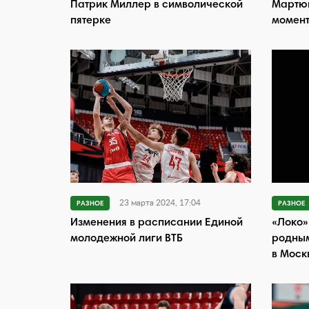
Патрик Миллер в символической
Мартюк
пятерке
момент
23 марта 2024, 17:04
РАЗНОЕ
РАЗНОЕ
Изменения в расписании Единой
«Локо»
молодежной лиги ВТБ
родным
в Моск