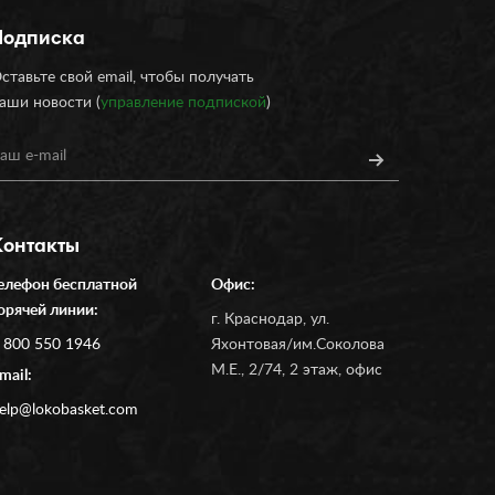
Подписка
ставьте свой email, чтобы получать
аши новости (
управление подпиской
)
Контакты
елефон бесплатной
Офис:
орячей линии:
г. Краснодар, ул.
 800 550 1946
Яхонтовая/им.Соколова
М.Е., 2/74, 2 этаж, офис
mail:
elp@lokobasket.com