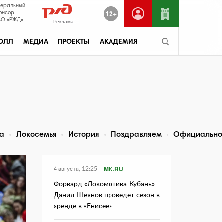
неральный
12+
онсор
О «РЖД»
Реклама
ОЛЛ
МЕДИА
ПРОЕКТЫ
АКАДЕМИЯ
та
Локосемья
История
Поздравляем
Официально
MK.RU
4 августа, 12:25
Форвард «Локомотива-Кубань»
Данил Шеянов проведет сезон в
аренде в «Енисее»