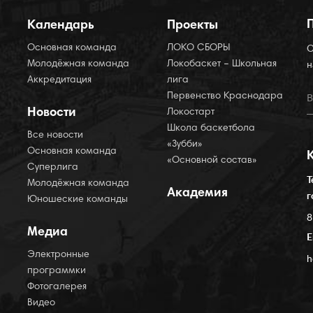
Календарь
Проекты
Основная команда
ЛОКО СБОРЫ
О
Молодёжная команда
Локобаскет – Школьная
н
Аккредитация
лига
Первенство Краснодара
Новости
Локостарт
Школа баскетбола
Все новости
«Зубби»
Основная команда
«Основной состав»
Суперлига
Т
Молодёжная команда
Академия
г
Юношеские команды
8
Медиа
E
Электронные
h
программки
Фотогалерея
Видео