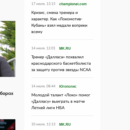
championat.com
17 июля, 13:15
Кризис, смена тренера и
характер. Как «Локомотив-
Кубань» взял медали вопреки
всему
MK.RU
14 июля, 12:01
Тренер «Далласа» похвалил
краснодарского баскетболиста
за защиту против звезды NCAA
Югополис
14 июля, 08:44
ыборах
Молодой талант «Локо» помог
«Далласу» выиграть в матче
Летней лиги НБА
MK.RU
10 июля, 12:13