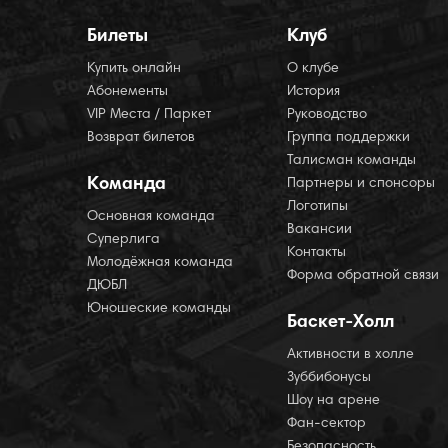
Билеты
Клуб
Купить онлайн
О клубе
Абонементы
История
VIP Места / Паркет
Руководство
Возврат билетов
Группа поддержки
Талисман команды
Команда
Партнеры и спонсоры
Логотипы
Основная команда
Вакансии
Суперлига
Контакты
Молодёжная команда
Форма обратной связи
ДЮБЛ
Юношеские команды
Баскет-Холл
Активности в холле
Зуббибонусы
Шоу на арене
Фан-сектор
Безопасность