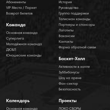
Абонементы
История
VIP Места / Паркет
Руководство
Возврат билетов
Группа поддержки
Талисман команды
Команда
Партнеры и спонсоры
Логотипы
Основная команда
Вакансии
Суперлига
Контакты
Молодёжная команда
Форма обратной связи
ДЮБЛ
Юношеские команды
Баскет-Холл
Активности в холле
Зуббибонусы
Шоу на арене
Фан-сектор
Безопасность
Календарь
Проекты
Основная команда
ЛОКО СБОРЫ