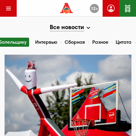
12+
Все новости
Болельщику
Интервью
Сборная
Разное
Цитата