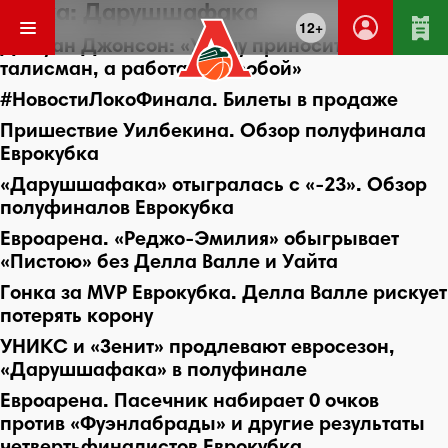
Метка:
Дарушшафака
12+
Джауан Джонсон: «Удачу приносит не
талисман, а работа над собой»
#НовостиЛокоФинала. Билеты в продаже
Пришествие Уилбекина. Обзор полуфинала
Еврокубка
«Дарушшафака» отыгралась с «-23». Обзор
полуфиналов Еврокубка
Евроарена. «Реджо-Эмилия» обыгрывает
«Пистою» без Делла Валле и Уайта
Гонка за MVP Еврокубка. Делла Валле рискует
потерять корону
УНИКС и «Зенит» продлевают евросезон,
«Дарушшафака» в полуфинале
Евроарена. Пасечник набирает 0 очков
против «Фуэнлабрады» и другие результаты