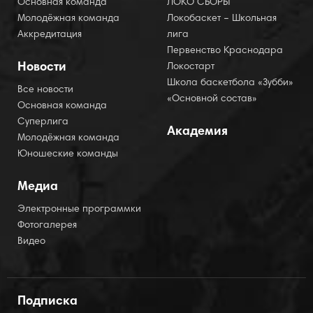
Основная команда
ЛОКО СБОРЫ
Молодёжная команда
Локобаскет – Школьная
Аккредитация
лига
Первенство Краснодара
Новости
Локостарт
Школа баскетбола «Зубби»
Все новости
«Основной состав»
Основная команда
Суперлига
Академия
Молодёжная команда
Юношеские команды
Медиа
Электронные программки
Фотогалерея
Видео
Подписка